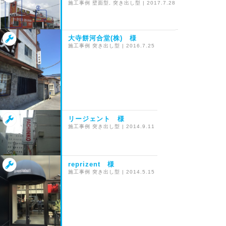
施工事例
壁面型
,
突き出し型
|
2017.7.28
大寺餅河合堂(株) 様
施工事例
突き出し型
|
2016.7.25
リージェント 様
施工事例
突き出し型
|
2014.9.11
reprizent 様
施工事例
突き出し型
|
2014.5.15