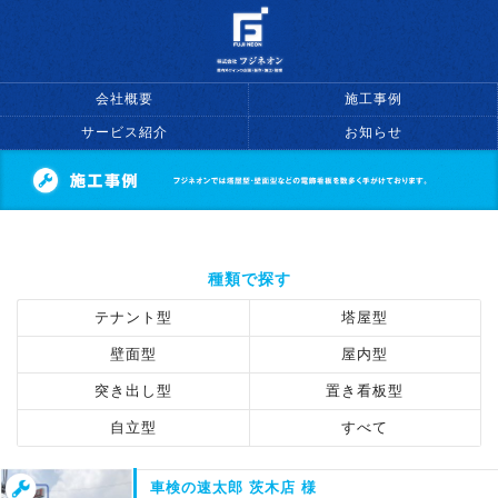
会社概要
施工事例
サービス紹介
お知らせ
種類で探す
テナント型
塔屋型
壁面型
屋内型
突き出し型
置き看板型
自立型
すべて
車検の速太郎 茨木店 様