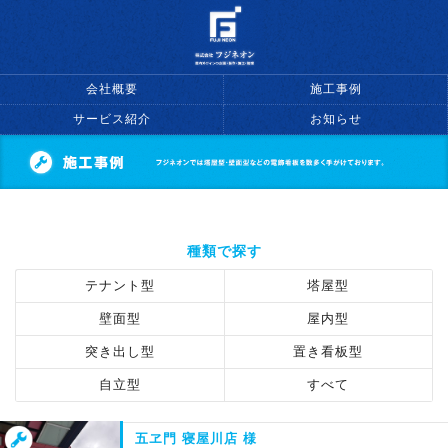
会社概要
施工事例
サービス紹介
お知らせ
種類で探す
テナント型
塔屋型
壁面型
屋内型
突き出し型
置き看板型
自立型
すべて
五ヱ門 寝屋川店 様