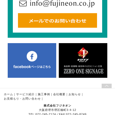
ホーム
｜
サービス紹介
｜
施工事例
｜
会社概要
｜
お知らせ
｜
お見積もり・お問い合わせ
｜
株式会社フジネオン
大阪府堺市堺区楠町3-4-12
TEL:072-245-7174／FAX:072-245-8749