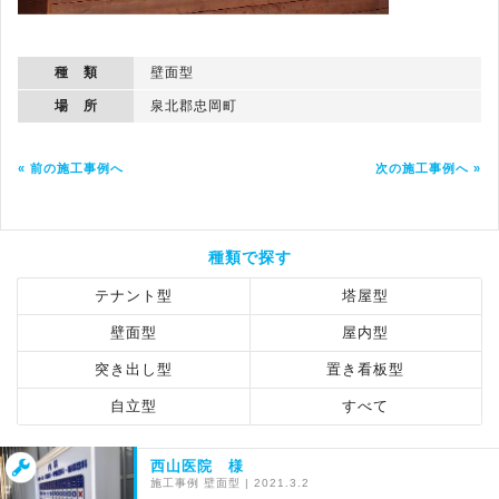
種 類
壁面型
場 所
泉北郡忠岡町
« 前の施工事例へ
次の施工事例へ »
種類で探す
テナント型
塔屋型
壁面型
屋内型
突き出し型
置き看板型
自立型
すべて
西山医院 様
施工事例
壁面型
|
2021.3.2