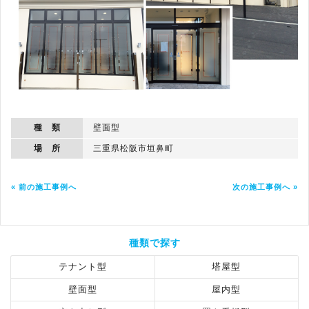
種 類
壁面型
場 所
三重県松阪市垣鼻町
« 前の施工事例へ
次の施工事例へ »
種類で探す
テナント型
塔屋型
壁面型
屋内型